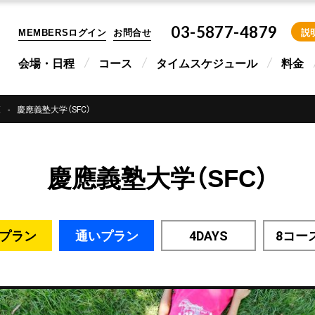
03-5877-4879
MEMBERSログイン
お問合せ
説
会場・日程
コース
タイムスケジュール
料金
覧
慶應義塾大学（SFC）
慶應義塾大学（SFC）
プラン
通いプラン
4DAYS
8コー