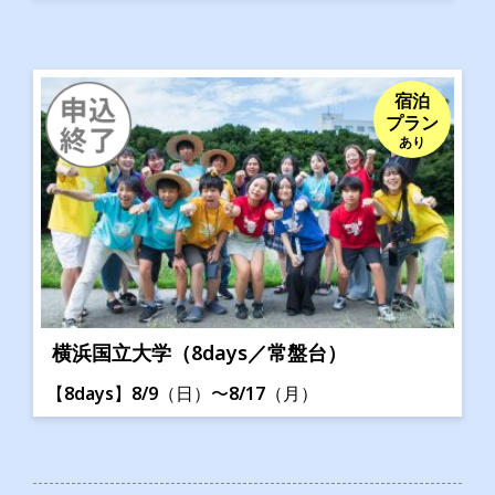
宿泊
プラン
あり
横浜国立大学（8days／常盤台）
【8days】8/9（日）〜8/17（月）