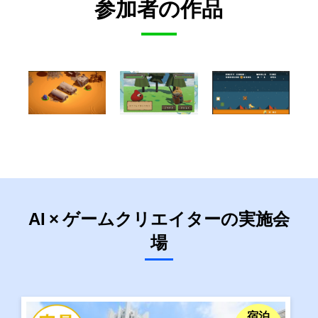
参加者
の作品
AI × ゲームクリエイター
の実施会
場
宿泊